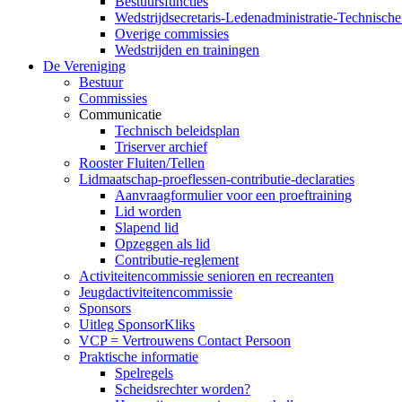
Bestuursfuncties
Wedstrijdsecretaris-Ledenadministratie-Technisch
Overige commissies
Wedstrijden en trainingen
De Vereniging
Bestuur
Commissies
Communicatie
Technisch beleidsplan
Triserver archief
Rooster Fluiten/Tellen
Lidmaatschap-proeflessen-contributie-declaraties
Aanvraagformulier voor een proeftraining
Lid worden
Slapend lid
Opzeggen als lid
Contributie-reglement
Activiteitencommissie senioren en recreanten
Jeugdactiviteitencommissie
Sponsors
Uitleg SponsorKliks
VCP = Vertrouwens Contact Persoon
Praktische informatie
Spelregels
Scheidsrechter worden?