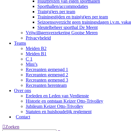
Huurprijzen van eigen sporthallen
Sporthallen/accommodaties
Train(st)ers per team
Trainingstijden en train(st)ers per team
Seizoensoverzicht geen trainingsdagen i.v.m. vaka
Sleutelbeheer sporthal De Meent
Vrijwilligersverzekering Gooise Meren
Privacybeleid
Teams
Meiden B2
Meiden B1
C 1
Mini’s
Recreanten gemengd 1
Recreanten gemengd 2
Recreanten gemengd 3
Recreanten herenteam
Over ons
Ereleden en Leden van Verdienste
Historie en ontstaan Keizer Otto-Trivolley
Jubileum Keizer Otto-Trivolley
Statuten en huishoudelijk reglement
Contact
Zoeken:
Zoeken