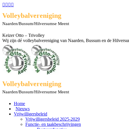
Spring
Facebook
X
Rss
YouTube
naar
page
page
page
page
Volleybalvereniging
content
opens
opens
opens
opens
in
in
in
in
Naarden/Bussum/Hilversumse Meent
new
new
new
new
window
window
window
window
Keizer Otto – Trivolley
Wij zijn dé volleybalvereniging van Naarden, Bussum en de Hilvers
Volleybalvereniging
Naarden/Bussum/Hilversumse Meent
Home
Nieuws
Vrijwilligersbeleid
Vrijwilligersbeleid 2025-2029
Functie- en taakbeschrijvingen