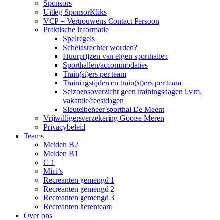
Sponsors
Uitleg SponsorKliks
VCP = Vertrouwens Contact Persoon
Praktische informatie
Spelregels
Scheidsrechter worden?
Huurprijzen van eigen sporthallen
Sporthallen/accommodaties
Train(st)ers per team
Trainingstijden en train(st)ers per team
Seizoensoverzicht geen trainingsdagen i.v.m.
vakantie/feestdagen
Sleutelbeheer sporthal De Meent
Vrijwilligersverzekering Gooise Meren
Privacybeleid
Teams
Meiden B2
Meiden B1
C 1
Mini’s
Recreanten gemengd 1
Recreanten gemengd 2
Recreanten gemengd 3
Recreanten herenteam
Over ons