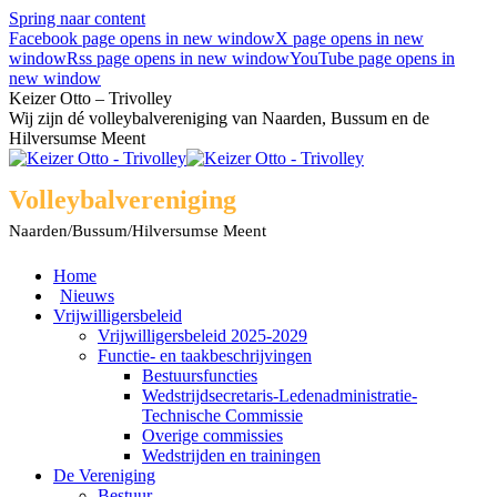
Spring naar content
Facebook page opens in new window
X page opens in new
window
Rss page opens in new window
YouTube page opens in
new window
Keizer Otto – Trivolley
Wij zijn dé volleybalvereniging van Naarden, Bussum en de
Hilversumse Meent
Volleybalvereniging
Naarden/Bussum/Hilversumse Meent
Home
Nieuws
Vrijwilligersbeleid
Vrijwilligersbeleid 2025-2029
Functie- en taakbeschrijvingen
Bestuursfuncties
Wedstrijdsecretaris-Ledenadministratie-
Technische Commissie
Overige commissies
Wedstrijden en trainingen
De Vereniging
Bestuur