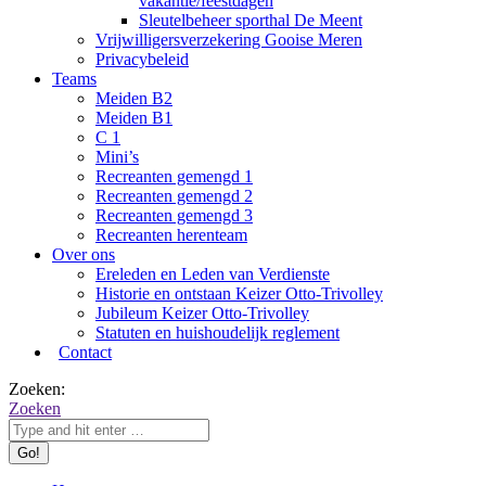
vakantie/feestdagen
Sleutelbeheer sporthal De Meent
Vrijwilligersverzekering Gooise Meren
Privacybeleid
Teams
Meiden B2
Meiden B1
C 1
Mini’s
Recreanten gemengd 1
Recreanten gemengd 2
Recreanten gemengd 3
Recreanten herenteam
Over ons
Ereleden en Leden van Verdienste
Historie en ontstaan Keizer Otto-Trivolley
Jubileum Keizer Otto-Trivolley
Statuten en huishoudelijk reglement
Contact
Zoeken:
Zoeken