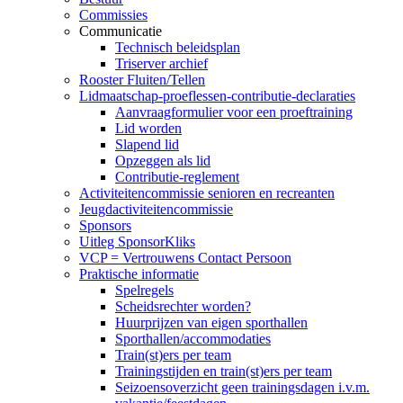
Commissies
Communicatie
Technisch beleidsplan
Triserver archief
Rooster Fluiten/Tellen
Lidmaatschap-proeflessen-contributie-declaraties
Aanvraagformulier voor een proeftraining
Lid worden
Slapend lid
Opzeggen als lid
Contributie-reglement
Activiteitencommissie senioren en recreanten
Jeugdactiviteitencommissie
Sponsors
Uitleg SponsorKliks
VCP = Vertrouwens Contact Persoon
Praktische informatie
Spelregels
Scheidsrechter worden?
Huurprijzen van eigen sporthallen
Sporthallen/accommodaties
Train(st)ers per team
Trainingstijden en train(st)ers per team
Seizoensoverzicht geen trainingsdagen i.v.m.