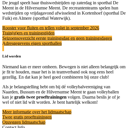
De jeugd speelt haar thuiswedstrijden op zaterdag in sporthal De
Meent in de Hilversumse Meent. De recreantenteams spelen hun
wedstrijden op vrijdagavond afwisselend in Kortenhoef (sporthal De
Fuik) en Almere (sporthal Waterwijk).
Rooster voor fluiten en tellen volgt in september 2026
Train(st)ers en trainingstijden
Seizoensoverzicht eerste trainingsdag en geen trainingsdagen
Adresgegevens eigen sporthallen
Lid worden
Niemand kan er meer omheen. Bewegen is niet alleen belangrijk om
je fit te houden, maar het is in teamverband ook nog eens heel
gezellig. En dat kan je heel goed combineren bij onze club!
Als je belangstelling hebt om bij dé volleybalvereniging van
Naarden, Bussum en de Hilversumse Meent te gaan volleyballen
kan je
gratis twee proeftrainingen
volgen. Daarna beslis je of je
wel of niet lid wilt worden. Je bent hartelijk welkom!
Meer informatie over het lidmaatschap
Twee gratis proeftrainingen
Opzeggen lidmaatschap
Contact Info