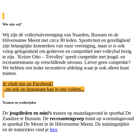
Wie zijn wij?
Wij zijn dé volleybalvereniging van Naarden, Bussum en de
Hilversumse Meent met circa 90 leden. Sportiviteit en gezelligheid
zijn belangrijke kenmerken van onze vereniging, maar er is ook
volop gelegenheid om gedreven en competitief met volleybal bezig
te zijn. ‘Keizer Otto – Trivolley’ speelt competitie met jeugd- en
recreantenteams op verschillende niveaus. Liever geen competitie?
We hebben een leuke recreatieve afdeling waar je ook alleen kunt
trainen.
Je vindt ons op Facebook!
...en ook op Instagram kan je ons volgen...
Trainen en wedstrijden
De
jeugdleden en mini’s
trainen op maandagavond in sporthal De
Zandzee te Bussum. De
recreantengroep
traint op woensdagavond
in sporthal De Meent in de Hilversumse Meent. De trainingstijden
en de train(st)ers vind je
hier
.