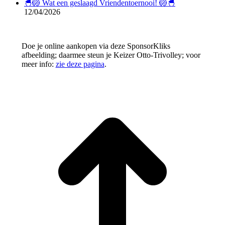
🐣🏐 Wat een geslaagd Vriendentoernooi! 🏐🐣
12/04/2026
Doe je online aankopen via deze SponsorKliks
afbeelding; daarmee steun je Keizer Otto-Trivolley; voor
meer info:
zie deze pagina
.