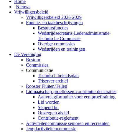
Home
Nieuws
Vrijwilligersbeleid
Vrijwilligersbeleid 2025-2029
Functie- en taakbeschrijvingen
Bestuursfuncties
Wedstrijdsecretaris-Ledenadministratie-
Technische Commissie
Overige commissies
Wedstrijden en trainingen
De Vereniging
Bestuur
Commissies
Communicatie
Technisch beleidsplan
Triserver archief
Rooster Fluiten/Tellen
Lidmaatschap-proeflessen-contributie-declaraties
Aanvraagformulier voor een proeftraining
Lid worden
Slapend lid
Opzeggen als lid
Contributie-reglement
Activiteitencommissie senioren en recreanten
Jeugdactiviteitencommissie