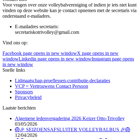
Voor vragen over onze volleybalvereniging of indien je iets niet kunt
vinden op deze website kan je contact opnemen met de secretaris via
onderstaand e-mailadres.
E-mailadres secretaris:
secretariskotrivolley@gmail.com
Vind ons op:
Facebook page opens in new window
X page opens in new
window
Linkedin page opens in new window
Instagram page opens
in new window
Snelle links
Lidmaatschap-proeflessen-contributie-declaraties
VCP = Vertrouwens Contact Persoon
Sponsors
Privacybeleid
Laatste berichten
Algemene ledenvergadering 2026 Keizer Otto-Trivolley
03/05/2026
🏐🎉 SEIZOENSAFSLUITER VOLLEYBALBUS 🎉🏐
12/04/2026