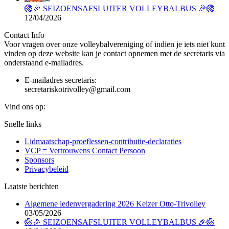
🏐🎉 SEIZOENSAFSLUITER VOLLEYBALBUS 🎉🏐
12/04/2026
Contact Info
Voor vragen over onze volleybalvereniging of indien je iets niet kunt
vinden op deze website kan je contact opnemen met de secretaris via
onderstaand e-mailadres.
E-mailadres secretaris:
secretariskotrivolley@gmail.com
Vind ons op:
Facebook
X
Linkedin
Instagram
Snelle links
page
page
page
page
Lidmaatschap-proeflessen-contributie-declaraties
opens
opens
opens
opens
VCP = Vertrouwens Contact Persoon
in
in
in
in
Sponsors
new
new
new
new
Privacybeleid
window
window
window
window
Laatste berichten
Algemene ledenvergadering 2026 Keizer Otto-Trivolley
03/05/2026
🏐🎉 SEIZOENSAFSLUITER VOLLEYBALBUS 🎉🏐