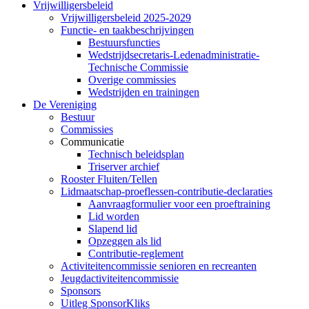
Vrijwilligersbeleid
Vrijwilligersbeleid 2025-2029
Functie- en taakbeschrijvingen
Bestuursfuncties
Wedstrijdsecretaris-Ledenadministratie-
Technische Commissie
Overige commissies
Wedstrijden en trainingen
De Vereniging
Bestuur
Commissies
Communicatie
Technisch beleidsplan
Triserver archief
Rooster Fluiten/Tellen
Lidmaatschap-proeflessen-contributie-declaraties
Aanvraagformulier voor een proeftraining
Lid worden
Slapend lid
Opzeggen als lid
Contributie-reglement
Activiteitencommissie senioren en recreanten
Jeugdactiviteitencommissie
Sponsors
Uitleg SponsorKliks