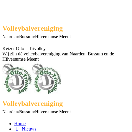
Spring
naar
content
Facebook
X
Rss
YouTube
Volleybalvereniging
page
page
page
page
Naarden/Bussum/Hilversumse Meent
opens
opens
opens
opens
in
in
in
in
new
new
new
new
Keizer Otto – Trivolley
window
window
window
window
Wij zijn dé volleybalvereniging van Naarden, Bussum en de
Hilversumse Meent
Volleybalvereniging
Naarden/Bussum/Hilversumse Meent
Home
Nieuws