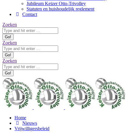
Jubileum Keizer Otto-Trivolley
Statuten en huishoudelijk reglement
Contact
Zoeken:
Zoeken
Zoeken:
Zoeken
Zoeken:
Zoeken
Home
Nieuws
Vrijwilligersbeleid