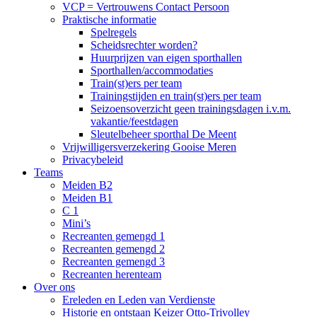
VCP = Vertrouwens Contact Persoon
Praktische informatie
Spelregels
Scheidsrechter worden?
Huurprijzen van eigen sporthallen
Sporthallen/accommodaties
Train(st)ers per team
Trainingstijden en train(st)ers per team
Seizoensoverzicht geen trainingsdagen i.v.m.
vakantie/feestdagen
Sleutelbeheer sporthal De Meent
Vrijwilligersverzekering Gooise Meren
Privacybeleid
Teams
Meiden B2
Meiden B1
C 1
Mini’s
Recreanten gemengd 1
Recreanten gemengd 2
Recreanten gemengd 3
Recreanten herenteam
Over ons
Ereleden en Leden van Verdienste
Historie en ontstaan Keizer Otto-Trivolley