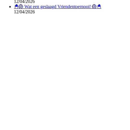
12/04/2026
🐣🏐 Wat een geslaagd Vriendentoernooi! 🏐🐣
12/04/2026
Doe je online aankopen via deze SponsorKliks
afbeelding; daarmee steun je Keizer Otto-Trivolley; voor
meer info:
zie deze pagina
.
T
n
b