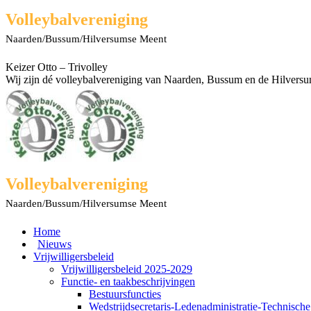
Spring
Facebook
X
Rss
YouTube
Volleybalvereniging
naar
page
page
page
page
Naarden/Bussum/Hilversumse Meent
content
opens
opens
opens
opens
in
in
in
in
new
new
new
new
Keizer Otto – Trivolley
window
window
window
window
Wij zijn dé volleybalvereniging van Naarden, Bussum en de Hilvers
Volleybalvereniging
Naarden/Bussum/Hilversumse Meent
Home
Nieuws
Vrijwilligersbeleid
Vrijwilligersbeleid 2025-2029
Functie- en taakbeschrijvingen
Bestuursfuncties
Wedstrijdsecretaris-Ledenadministratie-Technisch