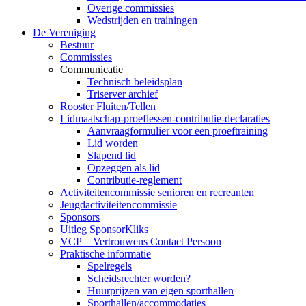
Overige commissies
Wedstrijden en trainingen
De Vereniging
Bestuur
Commissies
Communicatie
Technisch beleidsplan
Triserver archief
Rooster Fluiten/Tellen
Lidmaatschap-proeflessen-contributie-declaraties
Aanvraagformulier voor een proeftraining
Lid worden
Slapend lid
Opzeggen als lid
Contributie-reglement
Activiteitencommissie senioren en recreanten
Jeugdactiviteitencommissie
Sponsors
Uitleg SponsorKliks
VCP = Vertrouwens Contact Persoon
Praktische informatie
Spelregels
Scheidsrechter worden?
Huurprijzen van eigen sporthallen
Sporthallen/accommodaties