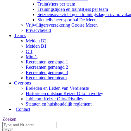
Train(st)ers per team
Trainingstijden en train(st)ers per team
Seizoensoverzicht geen trainingsdagen i.v.m. vaka
Sleutelbeheer sporthal De Meent
Vrijwilligersverzekering Gooise Meren
Privacybeleid
Teams
Meiden B2
Meiden B1
C 1
Mini’s
Recreanten gemengd 1
Recreanten gemengd 2
Recreanten gemengd 3
Recreanten herenteam
Over ons
Ereleden en Leden van Verdienste
Historie en ontstaan Keizer Otto-Trivolley
Jubileum Keizer Otto-Trivolley
Statuten en huishoudelijk reglement
Contact
Zoeken:
Zoeken