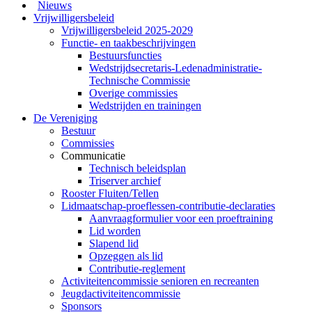
Nieuws
Vrijwilligersbeleid
Vrijwilligersbeleid 2025-2029
Functie- en taakbeschrijvingen
Bestuursfuncties
Wedstrijdsecretaris-Ledenadministratie-
Technische Commissie
Overige commissies
Wedstrijden en trainingen
De Vereniging
Bestuur
Commissies
Communicatie
Technisch beleidsplan
Triserver archief
Rooster Fluiten/Tellen
Lidmaatschap-proeflessen-contributie-declaraties
Aanvraagformulier voor een proeftraining
Lid worden
Slapend lid
Opzeggen als lid
Contributie-reglement
Activiteitencommissie senioren en recreanten
Jeugdactiviteitencommissie
Sponsors