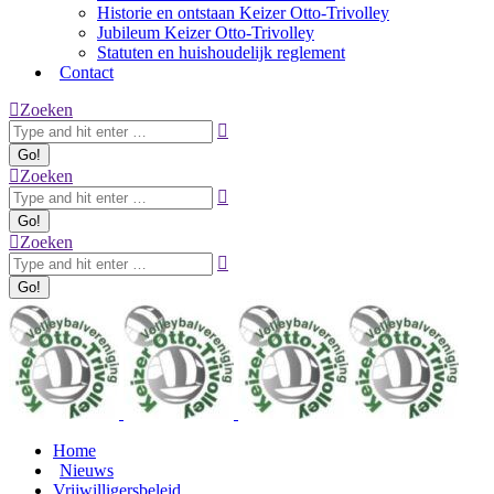
Historie en ontstaan Keizer Otto-Trivolley
Jubileum Keizer Otto-Trivolley
Statuten en huishoudelijk reglement
Contact
Zoeken:
Zoeken
Zoeken:
Zoeken
Zoeken:
Zoeken
Home
Nieuws
Vrijwilligersbeleid