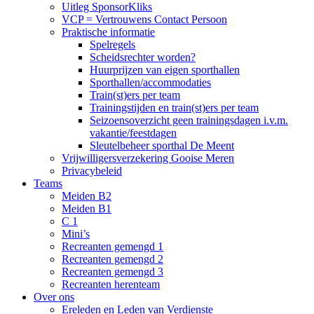
Uitleg SponsorKliks
VCP = Vertrouwens Contact Persoon
Praktische informatie
Spelregels
Scheidsrechter worden?
Huurprijzen van eigen sporthallen
Sporthallen/accommodaties
Train(st)ers per team
Trainingstijden en train(st)ers per team
Seizoensoverzicht geen trainingsdagen i.v.m.
vakantie/feestdagen
Sleutelbeheer sporthal De Meent
Vrijwilligersverzekering Gooise Meren
Privacybeleid
Teams
Meiden B2
Meiden B1
C 1
Mini’s
Recreanten gemengd 1
Recreanten gemengd 2
Recreanten gemengd 3
Recreanten herenteam
Over ons
Ereleden en Leden van Verdienste