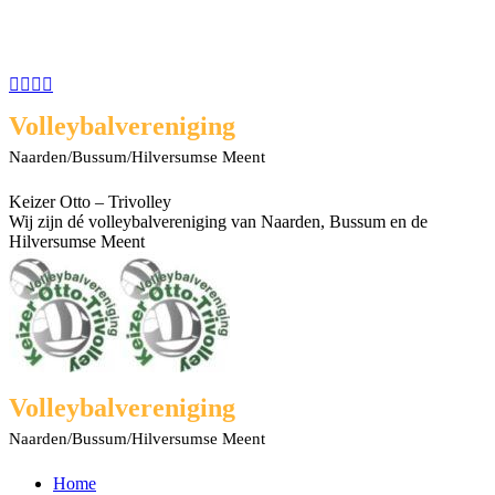
Spring
naar
content
Facebook
X
Rss
YouTube
page
page
page
page
Volleybalvereniging
opens
opens
opens
opens
in
in
in
in
Naarden/Bussum/Hilversumse Meent
new
new
new
new
window
window
window
window
Keizer Otto – Trivolley
Wij zijn dé volleybalvereniging van Naarden, Bussum en de
Hilversumse Meent
Volleybalvereniging
Naarden/Bussum/Hilversumse Meent
Home