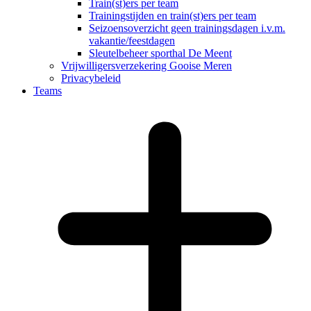
Train(st)ers per team
Trainingstijden en train(st)ers per team
Seizoensoverzicht geen trainingsdagen i.v.m.
vakantie/feestdagen
Sleutelbeheer sporthal De Meent
Vrijwilligersverzekering Gooise Meren
Privacybeleid
Teams