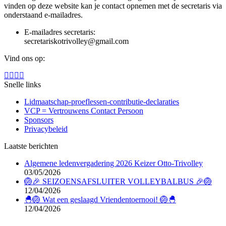
vinden op deze website kan je contact opnemen met de secretaris via
onderstaand e-mailadres.
E-mailadres secretaris:
secretariskotrivolley@gmail.com
Vind ons op:
Facebook
X
Linkedin
Instagram
page
page
page
page
Snelle links
opens
opens
opens
opens
Lidmaatschap-proeflessen-contributie-declaraties
in
in
in
in
VCP = Vertrouwens Contact Persoon
new
new
new
new
Sponsors
window
window
window
window
Privacybeleid
Laatste berichten
Algemene ledenvergadering 2026 Keizer Otto-Trivolley
03/05/2026
🏐🎉 SEIZOENSAFSLUITER VOLLEYBALBUS 🎉🏐
12/04/2026
🐣🏐 Wat een geslaagd Vriendentoernooi! 🏐🐣
12/04/2026