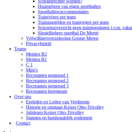
Scheidsrechter worden?
Huurprijzen van eigen sporthallen
Sporthallen/accommodaties
Train(st)ers per team
Trainingstijden en train(st)ers per team
Seizoensoverzicht geen trainingsdagen i.v.m. vaka
Sleutelbeheer sporthal De Meent
Vrijwilligersverzekering Gooise Meren
Privacybeleid
Teams
Meiden B2
Meiden B1
C 1
Mini’s
Recreanten gemengd 1
Recreanten gemengd 2
Recreanten gemengd 3
Recreanten herenteam
Over ons
Ereleden en Leden van Verdienste
Historie en ontstaan Keizer Otto-Trivolley
Jubileum Keizer Otto-Trivolley
Statuten en huishoudelijk reglement
Contact