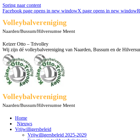
Spring naar content
Facebook page opens in new window
X page opens in new window
R
Volleybalvereniging
Naarden/Bussum/Hilversumse Meent
Keizer Otto – Trivolley
Wij zijn dé volleybalvereniging van Naarden, Bussum en de Hilvers
Volleybalvereniging
Naarden/Bussum/Hilversumse Meent
Home
Nieuws
Vrijwilligersbeleid
Vrijwilligersbeleid 2025-2029