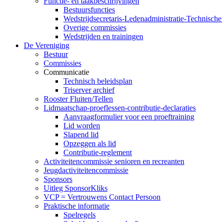
Functie- en taakbeschrijvingen
Bestuursfuncties
Wedstrijdsecretaris-Ledenadministratie-Technisch
Overige commissies
Wedstrijden en trainingen
De Vereniging
Bestuur
Commissies
Communicatie
Technisch beleidsplan
Triserver archief
Rooster Fluiten/Tellen
Lidmaatschap-proeflessen-contributie-declaraties
Aanvraagformulier voor een proeftraining
Lid worden
Slapend lid
Opzeggen als lid
Contributie-reglement
Activiteitencommissie senioren en recreanten
Jeugdactiviteitencommissie
Sponsors
Uitleg SponsorKliks
VCP = Vertrouwens Contact Persoon
Praktische informatie
Spelregels