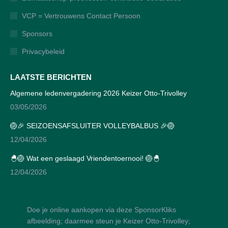
new
new
new
new
VCP = Vertrouwens Contact Persoon
window
window
window
window
Sponsors
Privacybeleid
LAATSTE BERICHTEN
Algemene ledenvergadering 2026 Keizer Otto-Trivolley
03/05/2026
🏐🎉 SEIZOENSAFSLUITER VOLLEYBALBUS 🎉🏐
12/04/2026
🐣🏐 Wat een geslaagd Vriendentoernooi! 🏐🐣
12/04/2026
Doe je online aankopen via deze SponsorKliks
afbeelding; daarmee steun je Keizer Otto-Trivolley;