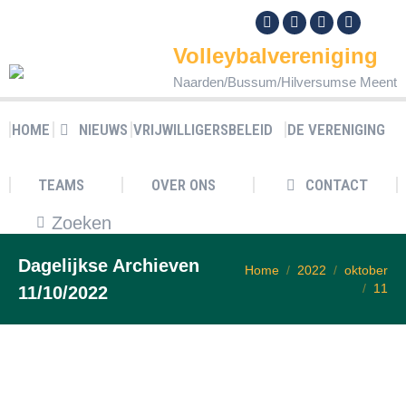
Facebook
X
Rss
YouTube
Volleybalvereniging
page
page
page
page
opens
opens
opens
opens
Naarden/Bussum/Hilversumse Meent
in
in
in
in
new
new
new
new
HOME
NIEUWS
VRIJWILLIGERSBELEID
DE VERENIGING
window
window
window
window
TEAMS
OVER ONS
CONTACT
Zoeken:
Zoeken
Dagelijkse Archieven
Je bent hier:
Home
2022
oktober
11
11/10/2022