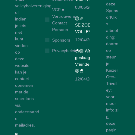
deze
volleybalvereniging
03/05/2026
VCP =
Spons
of
Vertrouwens
orKlik
🏐🎉
indien
Contact
s
SEIZOENSAFSLUITER
je iets
Persoon
afbeel
VOLLEYBALBUS 🎉🏐
niet
ding;
kunt
12/04/2026
Sponsors
daarm
vinden
ee
Privacybeleid
🐣🏐 Wat een
op
steun
geslaagd
deze
je
Vriendentoernooi!
website
Keizer
🏐🐣
kan je
Otto-
contact
12/04/2026
Trivoll
opnemen
ey;
met de
voor
secretaris
meer
via
info:
zi
onderstaand
e
e-
deze
mailadres.
pagin
E-