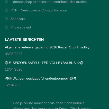
Lidmaatschap-proeflessen-contributie-declaraties
in
in
in
in
new
new
new
new
VCP = Vertrouwens Contact Persoon
window
window
window
window
Sponsors
Privacybeleid
LAATSTE BERICHTEN
Algemene ledenvergadering 2026 Keizer Otto-Trivolley
03/05/2026
🏐🎉 SEIZOENSAFSLUITER VOLLEYBALBUS 🎉🏐
12/04/2026
🐣🏐 Wat een geslaagd Vriendentoernooi! 🏐🐣
12/04/2026
Doe je online aankopen via deze SponsorKliks
afbeelding; daarmee steun je Keizer Otto-Trivolley;