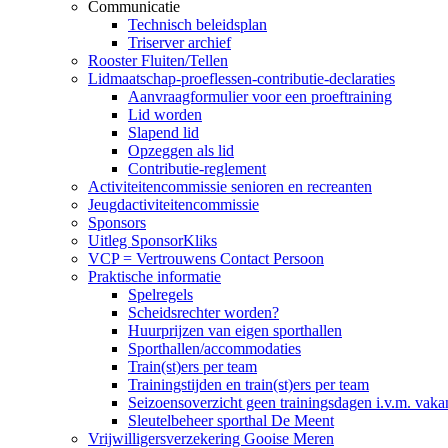
Communicatie
Technisch beleidsplan
Triserver archief
Rooster Fluiten/Tellen
Lidmaatschap-proeflessen-contributie-declaraties
Aanvraagformulier voor een proeftraining
Lid worden
Slapend lid
Opzeggen als lid
Contributie-reglement
Activiteitencommissie senioren en recreanten
Jeugdactiviteitencommissie
Sponsors
Uitleg SponsorKliks
VCP = Vertrouwens Contact Persoon
Praktische informatie
Spelregels
Scheidsrechter worden?
Huurprijzen van eigen sporthallen
Sporthallen/accommodaties
Train(st)ers per team
Trainingstijden en train(st)ers per team
Seizoensoverzicht geen trainingsdagen i.v.m. vaka
Sleutelbeheer sporthal De Meent
Vrijwilligersverzekering Gooise Meren