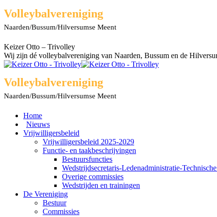
Spring
Facebook
X
Rss
YouTube
Volleybalvereniging
naar
page
page
page
page
Naarden/Bussum/Hilversumse Meent
content
opens
opens
opens
opens
in
in
in
in
new
new
new
new
Keizer Otto – Trivolley
window
window
window
window
Wij zijn dé volleybalvereniging van Naarden, Bussum en de Hilvers
Volleybalvereniging
Naarden/Bussum/Hilversumse Meent
Home
Nieuws
Vrijwilligersbeleid
Vrijwilligersbeleid 2025-2029
Functie- en taakbeschrijvingen
Bestuursfuncties
Wedstrijdsecretaris-Ledenadministratie-Technisch
Overige commissies
Wedstrijden en trainingen
De Vereniging
Bestuur
Commissies