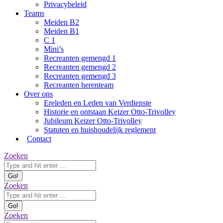
Privacybeleid
Teams
Meiden B2
Meiden B1
C 1
Mini’s
Recreanten gemengd 1
Recreanten gemengd 2
Recreanten gemengd 3
Recreanten herenteam
Over ons
Ereleden en Leden van Verdienste
Historie en ontstaan Keizer Otto-Trivolley
Jubileum Keizer Otto-Trivolley
Statuten en huishoudelijk reglement
Contact
Zoeken:
Zoeken
Zoeken:
Zoeken
Zoeken:
Zoeken