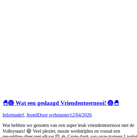
🐣🏐 Wat een geslaagd Vriendentoernooi! 🏐🐣
Informatief
,
Jeugd
Door
webmaster
12/04/2026
Wat hebben we genoten van een super leuk vriendentoernooi met de
Volleystars! 😄 Veel plezier, mooie wedstrijden en vooral een
geweldige sfeer met elkaar 💛 🙏 Grote dank aan onze trainers Liselot