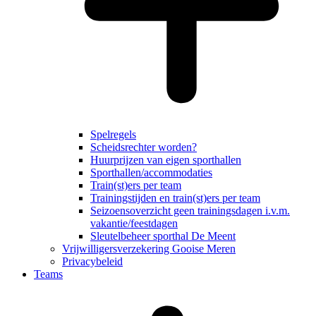
Spelregels
Scheidsrechter worden?
Huurprijzen van eigen sporthallen
Sporthallen/accommodaties
Train(st)ers per team
Trainingstijden en train(st)ers per team
Seizoensoverzicht geen trainingsdagen i.v.m.
vakantie/feestdagen
Sleutelbeheer sporthal De Meent
Vrijwilligersverzekering Gooise Meren
Privacybeleid
Teams