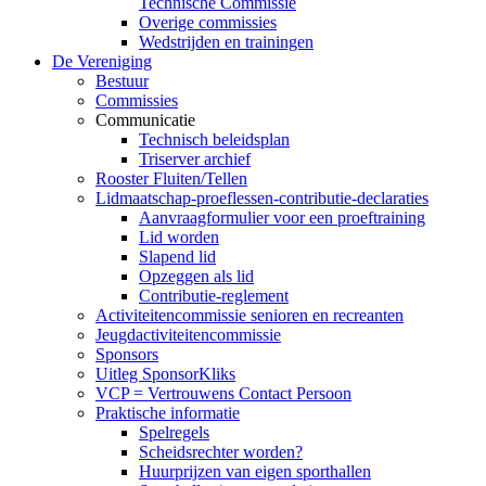
Technische Commissie
Overige commissies
Wedstrijden en trainingen
De Vereniging
Bestuur
Commissies
Communicatie
Technisch beleidsplan
Triserver archief
Rooster Fluiten/Tellen
Lidmaatschap-proeflessen-contributie-declaraties
Aanvraagformulier voor een proeftraining
Lid worden
Slapend lid
Opzeggen als lid
Contributie-reglement
Activiteitencommissie senioren en recreanten
Jeugdactiviteitencommissie
Sponsors
Uitleg SponsorKliks
VCP = Vertrouwens Contact Persoon
Praktische informatie
Spelregels
Scheidsrechter worden?
Huurprijzen van eigen sporthallen