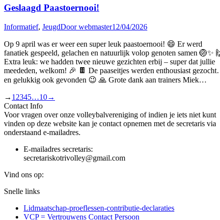
Geslaagd Paastoernooi!
Informatief
,
Jeugd
Door
webmaster
12/04/2026
Op 9 april was er weer een super leuk paastoernooi! 😄 Er werd
fanatiek gespeeld, gelachen en natuurlijk volop genoten samen 🏐✨ 
Extra leuk: we hadden twee nieuwe gezichten erbij – super dat jullie
meededen, welkom! 🎉 🍫 De paaseitjes werden enthousiast gezoch
en gelukkig ook gevonden 😉 🙏 Grote dank aan trainers Miek…
→
1
2
3
4
5
…
10
→
Contact Info
Voor vragen over onze volleybalvereniging of indien je iets niet kunt
vinden op deze website kan je contact opnemen met de secretaris via
onderstaand e-mailadres.
E-mailadres secretaris:
secretariskotrivolley@gmail.com
Vind ons op:
Facebook
X
Linkedin
Instagram
Snelle links
page
page
page
page
Lidmaatschap-proeflessen-contributie-declaraties
opens
opens
opens
opens
VCP = Vertrouwens Contact Persoon
in
in
in
in