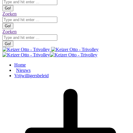
Zoeken:
Zoeken
Zoeken:
Zoeken
Home
Nieuws
Vrijwilligersbeleid