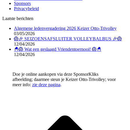
Sponsors
new
new
new
new
Privacybeleid
window
window
window
window
Laatste berichten
Algemene ledenvergadering 2026 Keizer Otto-Trivolley
03/05/2026
🏐🎉 SEIZOENSAFSLUITER VOLLEYBALBUS 🎉🏐
12/04/2026
🐣🏐 Wat een geslaagd Vriendentoernooi! 🏐🐣
12/04/2026
Doe je online aankopen via deze SponsorKliks
afbeelding; daarmee steun je Keizer Otto-Trivolley; voor
meer info:
zie deze pagina
.
T
n
b