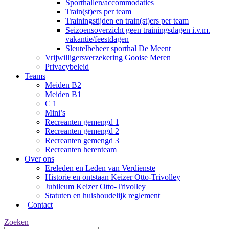
Sporthallen/accommodaties
Train(st)ers per team
Trainingstijden en train(st)ers per team
Seizoensoverzicht geen trainingsdagen i.v.m.
vakantie/feestdagen
Sleutelbeheer sporthal De Meent
Vrijwilligersverzekering Gooise Meren
Privacybeleid
Teams
Meiden B2
Meiden B1
C 1
Mini’s
Recreanten gemengd 1
Recreanten gemengd 2
Recreanten gemengd 3
Recreanten herenteam
Over ons
Ereleden en Leden van Verdienste
Historie en ontstaan Keizer Otto-Trivolley
Jubileum Keizer Otto-Trivolley
Statuten en huishoudelijk reglement
Contact
Zoeken:
Zoeken