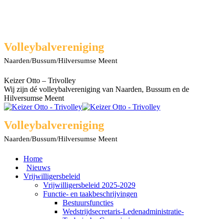
Spring
naar
content
Facebook
X
Rss
YouTube
Volleybalvereniging
page
page
page
page
Naarden/Bussum/Hilversumse Meent
opens
opens
opens
opens
in
in
in
in
new
new
new
new
Keizer Otto – Trivolley
window
window
window
window
Wij zijn dé volleybalvereniging van Naarden, Bussum en de
Hilversumse Meent
Volleybalvereniging
Naarden/Bussum/Hilversumse Meent
Home
Nieuws
Vrijwilligersbeleid
Vrijwilligersbeleid 2025-2029
Functie- en taakbeschrijvingen
Bestuursfuncties
Wedstrijdsecretaris-Ledenadministratie-