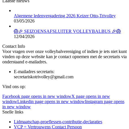
Laatste nieuws
Algemene ledenvergadering 2026 Keizer Otto-Trivolley
03/05/2026
🏐🎉 SEIZOENSAFSLUITER VOLLEYBALBUS 🎉🏐
12/04/2026
Contact Info
Voor vragen over onze volleybalvereniging of indien je iets niet kunt
vinden op deze website kan je contact opnemen met de secretaris via
onderstaand e-mailadres.
E-mailadres secretaris:
secretariskotrivolley@gmail.com
Vind ons op:
Facebook page opens in new window
X page opens in new
window
Linkedin page opens in new window
Instagram page opens
in new window
Snelle links
Lidmaatschap-proeflessen-contributie-declaraties
VCP = Vertrouwens Contact Persoon