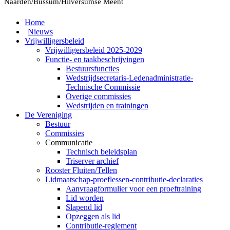
Naarden/Bussum/Hilversumse Meent
Home
Nieuws
Vrijwilligersbeleid
Vrijwilligersbeleid 2025-2029
Functie- en taakbeschrijvingen
Bestuursfuncties
Wedstrijdsecretaris-Ledenadministratie-
Technische Commissie
Overige commissies
Wedstrijden en trainingen
De Vereniging
Bestuur
Commissies
Communicatie
Technisch beleidsplan
Triserver archief
Rooster Fluiten/Tellen
Lidmaatschap-proeflessen-contributie-declaraties
Aanvraagformulier voor een proeftraining
Lid worden
Slapend lid
Opzeggen als lid
Contributie-reglement