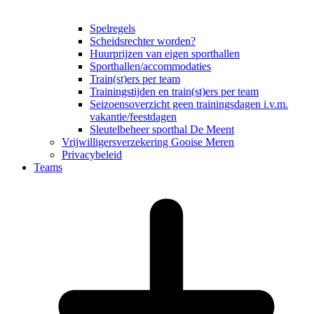
Spelregels
Scheidsrechter worden?
Huurprijzen van eigen sporthallen
Sporthallen/accommodaties
Train(st)ers per team
Trainingstijden en train(st)ers per team
Seizoensoverzicht geen trainingsdagen i.v.m.
vakantie/feestdagen
Sleutelbeheer sporthal De Meent
Vrijwilligersverzekering Gooise Meren
Privacybeleid
Teams