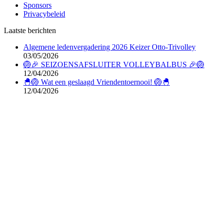
Sponsors
Privacybeleid
Laatste berichten
Algemene ledenvergadering 2026 Keizer Otto-Trivolley
03/05/2026
🏐🎉 SEIZOENSAFSLUITER VOLLEYBALBUS 🎉🏐
12/04/2026
🐣🏐 Wat een geslaagd Vriendentoernooi! 🏐🐣
12/04/2026
Doe je online aankopen via deze SponsorKliks
afbeelding; daarmee steun je Keizer Otto-Trivolley; voor
meer info:
zie deze pagina
.