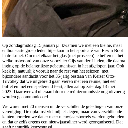
Op zondagmiddag 15 januari j.l. kwamen we met een kleine, maar
enthousiaste groep leden bij elkaar in het sportcafé van Erwin Boot
in de Lunet. Om met elkaar het glas (met prosecco) te heffen na het
welkomstwoord van onze voorzitter Gijs van der Linden, die daarna
inging op de belangrijkste gebeurtenissen in het afgelopen jaar. Ook
keek hij natuurlijk vooruit naar de rest van het seizoen, met
bijzondere aandacht voor het 35-jarig bestaan van Keizer Otto-
Trivolley dat we uitgebreid gaan vieren met een reünie, met een
buffet en met een spetterend feest, allemaal op zaterdag 13 mei
2023. Daarover zal uiteraard door de reüniecommissie nog uitvoerig
worden gecommuniceerd.
We waren met 20 mensen uit de verschillende geledingen van onze
vereniging. De opkomst viel mij iets tegen, maar van verschillende
kanten hoorden we dat er meer nieuwjaarsborrels werden gehouden
en dat er zelfs ergens een nieuwjaarsdiner werd georganiseerd. Dat
geeft natuurlijk keuzestress!