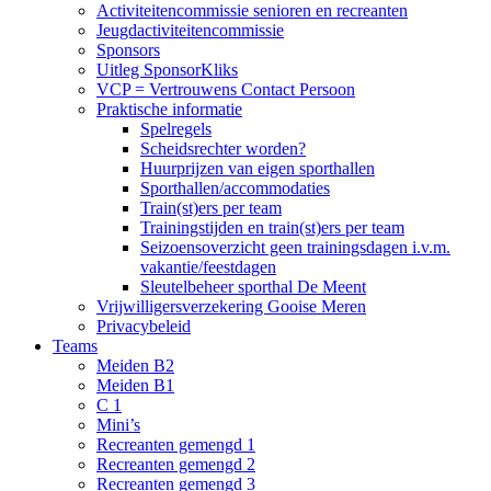
Activiteitencommissie senioren en recreanten
Jeugdactiviteitencommissie
Sponsors
Uitleg SponsorKliks
VCP = Vertrouwens Contact Persoon
Praktische informatie
Spelregels
Scheidsrechter worden?
Huurprijzen van eigen sporthallen
Sporthallen/accommodaties
Train(st)ers per team
Trainingstijden en train(st)ers per team
Seizoensoverzicht geen trainingsdagen i.v.m.
vakantie/feestdagen
Sleutelbeheer sporthal De Meent
Vrijwilligersverzekering Gooise Meren
Privacybeleid
Teams
Meiden B2
Meiden B1
C 1
Mini’s
Recreanten gemengd 1
Recreanten gemengd 2
Recreanten gemengd 3