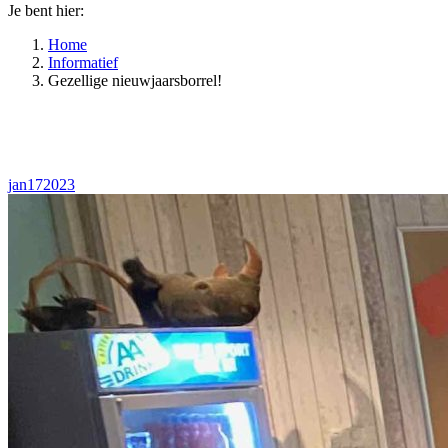
Je bent hier:
Home
Informatief
Gezellige nieuwjaarsborrel!
jan
17
2023