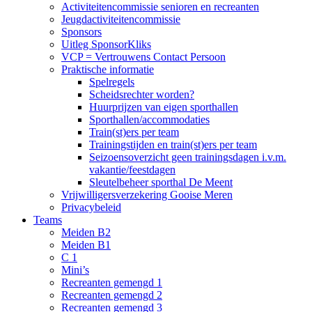
Activiteitencommissie senioren en recreanten
Jeugdactiviteitencommissie
Sponsors
Uitleg SponsorKliks
VCP = Vertrouwens Contact Persoon
Praktische informatie
Spelregels
Scheidsrechter worden?
Huurprijzen van eigen sporthallen
Sporthallen/accommodaties
Train(st)ers per team
Trainingstijden en train(st)ers per team
Seizoensoverzicht geen trainingsdagen i.v.m.
vakantie/feestdagen
Sleutelbeheer sporthal De Meent
Vrijwilligersverzekering Gooise Meren
Privacybeleid
Teams
Meiden B2
Meiden B1
C 1
Mini’s
Recreanten gemengd 1
Recreanten gemengd 2
Recreanten gemengd 3