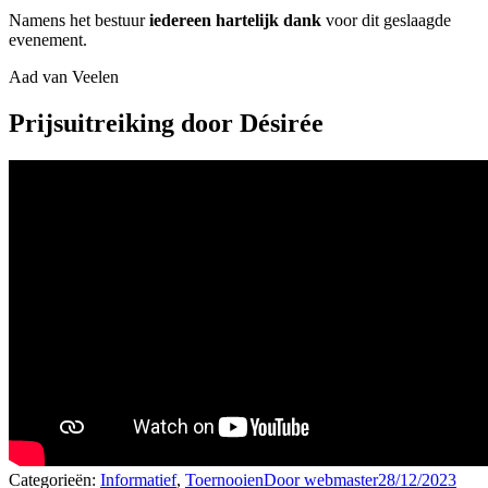
Namens het bestuur
iedereen hartelijk dank
voor dit geslaagde
evenement.
Aad van Veelen
Prijsuitreiking door Désirée
Categorieën:
Informatief
,
Toernooien
Door
webmaster
28/12/2023