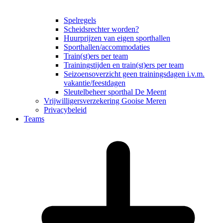
Spelregels
Scheidsrechter worden?
Huurprijzen van eigen sporthallen
Sporthallen/accommodaties
Train(st)ers per team
Trainingstijden en train(st)ers per team
Seizoensoverzicht geen trainingsdagen i.v.m.
vakantie/feestdagen
Sleutelbeheer sporthal De Meent
Vrijwilligersverzekering Gooise Meren
Privacybeleid
Teams