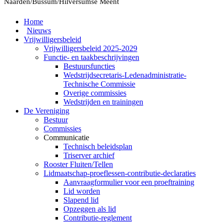
Naarden/Bussum/Hilversumse Meent
Home
Nieuws
Vrijwilligersbeleid
Vrijwilligersbeleid 2025-2029
Functie- en taakbeschrijvingen
Bestuursfuncties
Wedstrijdsecretaris-Ledenadministratie-
Technische Commissie
Overige commissies
Wedstrijden en trainingen
De Vereniging
Bestuur
Commissies
Communicatie
Technisch beleidsplan
Triserver archief
Rooster Fluiten/Tellen
Lidmaatschap-proeflessen-contributie-declaraties
Aanvraagformulier voor een proeftraining
Lid worden
Slapend lid
Opzeggen als lid
Contributie-reglement