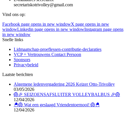
secretariskotrivolley@gmail.com
Vind ons op:
Facebook page opens in new window
X page opens in new
window
Linkedin page opens in new window
Instagram page opens
in new window
Snelle links
Lidmaatschap-proeflessen-contributie-declaraties
VCP = Vertrouwens Contact Persoon
Sponsors
Privacybeleid
Laatste berichten
Algemene ledenvergadering 2026 Keizer Otto-Trivolley
03/05/2026
🏐🎉 SEIZOENSAFSLUITER VOLLEYBALBUS 🎉🏐
12/04/2026
🐣🏐 Wat een geslaagd Vriendentoernooi! 🏐🐣
12/04/2026