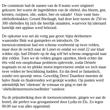
De commissie had de namen van de 8 teams weer origineel
gekozen: het waren de ingrediënten van de oliebol, dus bloem, gist,
krenten, rozijnen, olie, suiker, bier en sukade! Onze vaste huis-
oliebollenbakker, Gerard Bierlaagh, had deze keer tussen de 250 en
300 oliebollen bij zich die heerlijk smaakten, waarvoor hij uiteraard
hartelijk met applaus werd beloond.
De opkomst was net als vorig jaar groot: bijna deelnemers
waaronder flink wat gastspelers en introducés. De
toernooicommissie had een schema voorbereid op twee velden,
maar door de switch naar de Lunet en omdat we rond 22 uur klaar
wilden zijn, had Désirée op de dag zelf het schema omgegooid naar
drie velden. Toen we de velden gingen opzetten, bleek echter dat
één veld een onoplosbaar probleem opleverde, zodat Désirée
nogmaals en nu ter plekke moest improviseren omdat we toch maar
twee velden ter beschikking hadden. En dat deed ze fantastisch,
zonder een spoortje stress. Geweldig Dees! Daardoor moesten de
halve finale en finaleronden wel geskipt worden. Op punten werd
uiteindelijk het ‘olieteam’ de winnaar en ging er met de
‘oliebollentoernooiwisselbeker’ vandoor.
Na de prijsuitreiking door de toernooicommissie, gingen we aan de
borrel, die perfect was georganiseerd door Lydia en Els. Zo tegen
00.00 uur was alles opgeruimd.