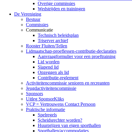
Overige commissies
Wedstrijden en trainingen
De Vereniging
Bestuur
Commissies
Communicatie
Technisch beleidsplan
Triserver archief
Rooster Fluiten/Tellen
Lidmaatschap-proeflessen-contributie-declaraties
Aanvraagformulier voor een proeftraining
Lid worden
Slapend lid
Opzeggen als lid
Contributie-reglement
Activiteitencommissie senioren en recreanten
Jeugdactiviteitencommissie
Sponsors
Uitleg SponsorKliks
VCP = Vertrouwens Contact Persoon
Praktische informatie
Spelregels
Scheidsrechter worden?
Huurprijzen van eigen sporthallen
Sporthallen/accommodaties