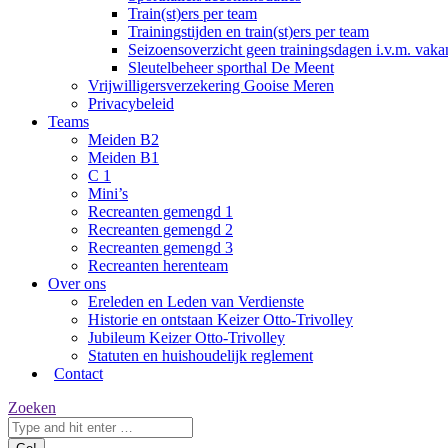
Train(st)ers per team
Trainingstijden en train(st)ers per team
Seizoensoverzicht geen trainingsdagen i.v.m. vaka
Sleutelbeheer sporthal De Meent
Vrijwilligersverzekering Gooise Meren
Privacybeleid
Teams
Meiden B2
Meiden B1
C 1
Mini’s
Recreanten gemengd 1
Recreanten gemengd 2
Recreanten gemengd 3
Recreanten herenteam
Over ons
Ereleden en Leden van Verdienste
Historie en ontstaan Keizer Otto-Trivolley
Jubileum Keizer Otto-Trivolley
Statuten en huishoudelijk reglement
Contact
Zoeken:
Zoeken