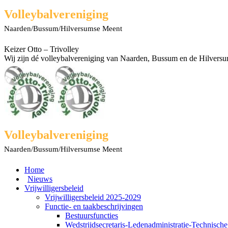
Spring
Facebook
X
Rss
YouTube
Volleybalvereniging
naar
page
page
page
page
Naarden/Bussum/Hilversumse Meent
content
opens
opens
opens
opens
in
in
in
in
new
new
new
new
Keizer Otto – Trivolley
window
window
window
window
Wij zijn dé volleybalvereniging van Naarden, Bussum en de Hilvers
Volleybalvereniging
Naarden/Bussum/Hilversumse Meent
Home
Nieuws
Vrijwilligersbeleid
Vrijwilligersbeleid 2025-2029
Functie- en taakbeschrijvingen
Bestuursfuncties
Wedstrijdsecretaris-Ledenadministratie-Technisch