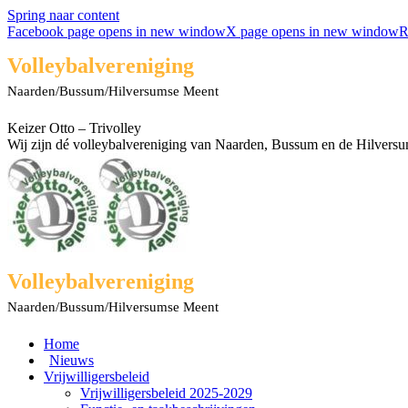
Spring naar content
Facebook page opens in new window
X page opens in new window
R
Volleybalvereniging
Naarden/Bussum/Hilversumse Meent
Keizer Otto – Trivolley
Wij zijn dé volleybalvereniging van Naarden, Bussum en de Hilvers
Volleybalvereniging
Naarden/Bussum/Hilversumse Meent
Home
Nieuws
Vrijwilligersbeleid
Vrijwilligersbeleid 2025-2029