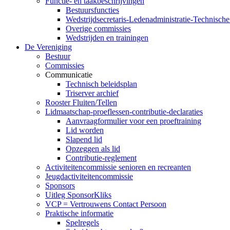
Functie- en taakbeschrijvingen
Bestuursfuncties
Wedstrijdsecretaris-Ledenadministratie-Technisch
Overige commissies
Wedstrijden en trainingen
De Vereniging
Bestuur
Commissies
Communicatie
Technisch beleidsplan
Triserver archief
Rooster Fluiten/Tellen
Lidmaatschap-proeflessen-contributie-declaraties
Aanvraagformulier voor een proeftraining
Lid worden
Slapend lid
Opzeggen als lid
Contributie-reglement
Activiteitencommissie senioren en recreanten
Jeugdactiviteitencommissie
Sponsors
Uitleg SponsorKliks
VCP = Vertrouwens Contact Persoon
Praktische informatie
Spelregels