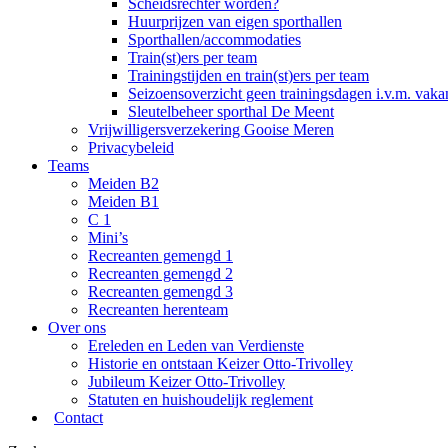
Scheidsrechter worden?
Huurprijzen van eigen sporthallen
Sporthallen/accommodaties
Train(st)ers per team
Trainingstijden en train(st)ers per team
Seizoensoverzicht geen trainingsdagen i.v.m. vaka
Sleutelbeheer sporthal De Meent
Vrijwilligersverzekering Gooise Meren
Privacybeleid
Teams
Meiden B2
Meiden B1
C 1
Mini’s
Recreanten gemengd 1
Recreanten gemengd 2
Recreanten gemengd 3
Recreanten herenteam
Over ons
Ereleden en Leden van Verdienste
Historie en ontstaan Keizer Otto-Trivolley
Jubileum Keizer Otto-Trivolley
Statuten en huishoudelijk reglement
Contact