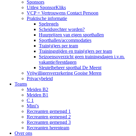
Sponsors
Uitleg SponsorKliks
VCP = Vertrouwens Contact Persoon
Praktische informatie
Spelregels
Scheidsrechter worden?
Huurprijzen van eigen sporthallen
Sporthallen/accommodaties
Train(st)ers per team
Trainingstijden en train(st)ers per team
Seizoensoverzicht geen trainingsdagen i.v.m.
vakantie/feestdagen
Sleutelbeheer sporthal De Meent
Vrijwilligersverzekering Gooise Meren
Privacybeleid
Teams
Meiden B2
Meiden B1
C 1
Mini’s
Recreanten gemengd 1
Recreanten gemengd 2
Recreanten gemengd 3
Recreanten herenteam
Over ons