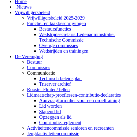
Home
Nieuws
Vrijwilligersbeleid
Vrijwilligersbeleid 2025-2029
Functie- en taakbeschrijvingen
Bestuursfuncties
Wedstrijdsecretaris-Ledenadministratie-
Technische Commissie
Overige commissies
Wedstrijden en trainingen
De Vereniging
Bestuur
Commissies
Communicatie
Technisch beleidsplan
Triserver archief
Rooster Fluiten/Tellen
Lidmaatschap-proeflessen-contributie-declaraties
Aanvraagformulier voor een proeftraining
Lid worden
Slapend lid
Opzeggen als lid
Contributie-reglement
Activiteitencommissie senioren en recreanten
Jeugdactiviteitencommissie