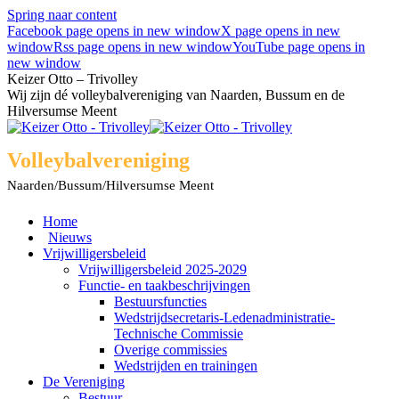
Spring naar content
Facebook page opens in new window
X page opens in new
window
Rss page opens in new window
YouTube page opens in
new window
Keizer Otto – Trivolley
Wij zijn dé volleybalvereniging van Naarden, Bussum en de
Hilversumse Meent
Volleybalvereniging
Naarden/Bussum/Hilversumse Meent
Home
Nieuws
Vrijwilligersbeleid
Vrijwilligersbeleid 2025-2029
Functie- en taakbeschrijvingen
Bestuursfuncties
Wedstrijdsecretaris-Ledenadministratie-
Technische Commissie
Overige commissies
Wedstrijden en trainingen
De Vereniging
Bestuur