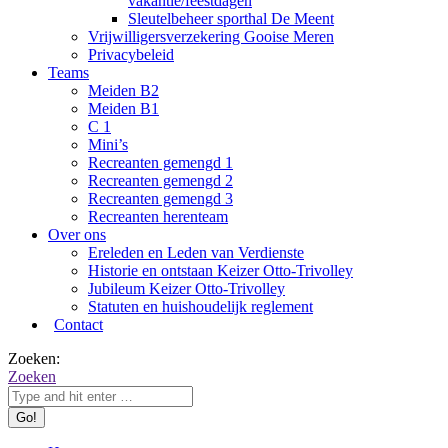
vakantie/feestdagen
Sleutelbeheer sporthal De Meent
Vrijwilligersverzekering Gooise Meren
Privacybeleid
Teams
Meiden B2
Meiden B1
C 1
Mini’s
Recreanten gemengd 1
Recreanten gemengd 2
Recreanten gemengd 3
Recreanten herenteam
Over ons
Ereleden en Leden van Verdienste
Historie en ontstaan Keizer Otto-Trivolley
Jubileum Keizer Otto-Trivolley
Statuten en huishoudelijk reglement
Contact
Zoeken:
Zoeken