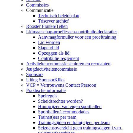
Commissies
Communicatie
Technisch beleidsplan
Triserver archief
Rooster Fluiten/Tellen
Lidmaatschap-proeflessen-contributie-declaraties
Aanvraagformulier voor een proeftraining
Lid worden
Slapend lid
Opzeggen als lid
Contributie-reglement
Activiteitencommissie senioren en recreanten
Jeugdactiviteitencommissie
Sponsors
Uitleg SponsorKliks
VCP = Vertrouwens Contact Persoon
Praktische informatie
Spelregels
Scheidsrechter worden?
Huurprijzen van eigen sporthallen
Sporthallen/accommodaties
Train(st)ers per team
Trainingstijden en train(st)ers per team
Seizoensoverzicht geen trainingsdagen i.v.m.