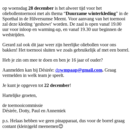
op woensdag
28 december
is het alweer tijd voor het
oliebollentoernooi met als thema “
Duurzame winterkleding
” in de
Sporthal in de Hilversumse Meent. Voor aanvang van het toernooi
zal deze kleding ‘geshowt’ worden. De zaal is open vanaf
19.00
uur
voor inloop en warming-up, en vanaf
19.30 uur
beginnen de
wedstrijden.
Gerard zal ook dit jaar weer zijn heerlijke oliebollen voor ons
bakken! Het toernooi sluiten we zoals gebruikelijk af met een borrel.
Heb je zin om mee te doen en ben je 16 jaar of ouder?
Aanmelden kan bij Désirée:
dp
wmpaap@gmail.com
.
Graag
vermelden in welk team je speelt.
Je kunt je opgeven tot
22 december
!
Hartelijke groeten,
de toernooicommissie
Désirée, Dotty, Paul en Annemiek
p.s. Helaas hebben we geen pinapparaat, dus voor de borrel graag
contant (klein)geld meenemen😊