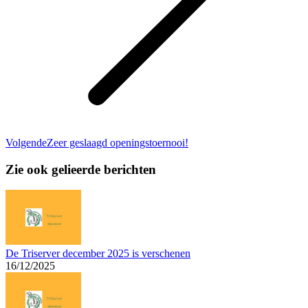
Volgend
Volgende
Zeer geslaagd openingstoernooi!
bericht
Zie ook gelieerde berichten
De Triserver december 2025 is verschenen
16/12/2025