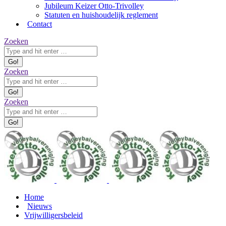
Jubileum Keizer Otto-Trivolley
Statuten en huishoudelijk reglement
Contact
Zoeken:
Zoeken
Zoeken:
Zoeken
Zoeken:
Zoeken
Home
Nieuws
Vrijwilligersbeleid