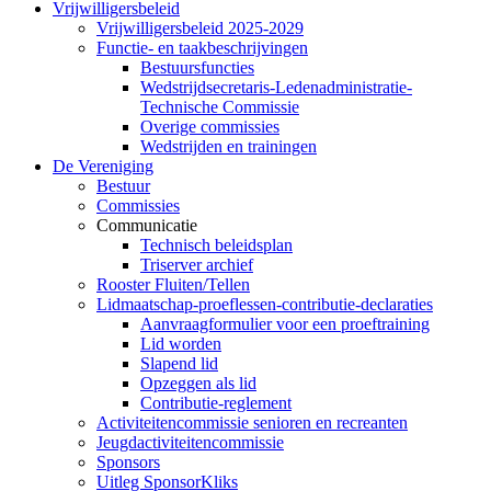
Vrijwilligersbeleid
Vrijwilligersbeleid 2025-2029
Functie- en taakbeschrijvingen
Bestuursfuncties
Wedstrijdsecretaris-Ledenadministratie-
Technische Commissie
Overige commissies
Wedstrijden en trainingen
De Vereniging
Bestuur
Commissies
Communicatie
Technisch beleidsplan
Triserver archief
Rooster Fluiten/Tellen
Lidmaatschap-proeflessen-contributie-declaraties
Aanvraagformulier voor een proeftraining
Lid worden
Slapend lid
Opzeggen als lid
Contributie-reglement
Activiteitencommissie senioren en recreanten
Jeugdactiviteitencommissie
Sponsors
Uitleg SponsorKliks