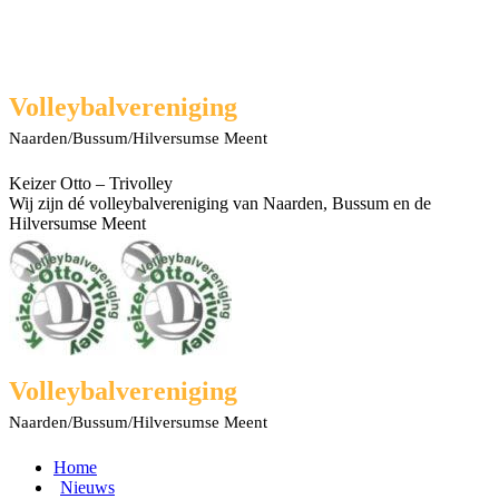
Spring
naar
content
Facebook
X
Rss
YouTube
Volleybalvereniging
page
page
page
page
Naarden/Bussum/Hilversumse Meent
opens
opens
opens
opens
in
in
in
in
new
new
new
new
Keizer Otto – Trivolley
window
window
window
window
Wij zijn dé volleybalvereniging van Naarden, Bussum en de
Hilversumse Meent
Volleybalvereniging
Naarden/Bussum/Hilversumse Meent
Home
Nieuws