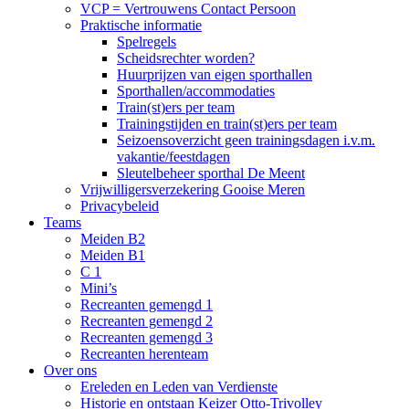
VCP = Vertrouwens Contact Persoon
Praktische informatie
Spelregels
Scheidsrechter worden?
Huurprijzen van eigen sporthallen
Sporthallen/accommodaties
Train(st)ers per team
Trainingstijden en train(st)ers per team
Seizoensoverzicht geen trainingsdagen i.v.m.
vakantie/feestdagen
Sleutelbeheer sporthal De Meent
Vrijwilligersverzekering Gooise Meren
Privacybeleid
Teams
Meiden B2
Meiden B1
C 1
Mini’s
Recreanten gemengd 1
Recreanten gemengd 2
Recreanten gemengd 3
Recreanten herenteam
Over ons
Ereleden en Leden van Verdienste
Historie en ontstaan Keizer Otto-Trivolley