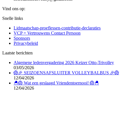
Vind ons op:
Facebook
X
Linkedin
Instagram
Snelle links
page
page
page
page
Lidmaatschap-proeflessen-contributie-declaraties
opens
opens
opens
opens
VCP = Vertrouwens Contact Persoon
in
in
in
in
Sponsors
new
new
new
new
Privacybeleid
window
window
window
window
Laatste berichten
Algemene ledenvergadering 2026 Keizer Otto-Trivolley
03/05/2026
🏐🎉 SEIZOENSAFSLUITER VOLLEYBALBUS 🎉🏐
12/04/2026
🐣🏐 Wat een geslaagd Vriendentoernooi! 🏐🐣
12/04/2026
Doe je online aankopen via deze SponsorKliks
afbeelding; daarmee steun je Keizer Otto-Trivolley; voor
meer info:
zie deze pagina
.
T