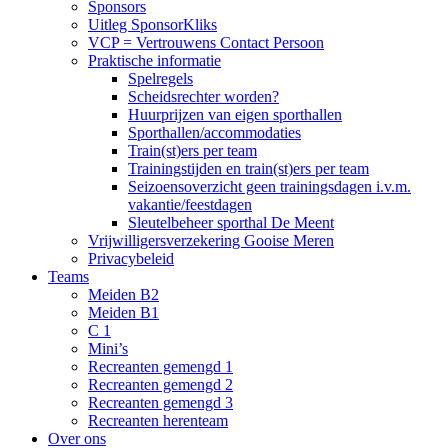
Sponsors
Uitleg SponsorKliks
VCP = Vertrouwens Contact Persoon
Praktische informatie
Spelregels
Scheidsrechter worden?
Huurprijzen van eigen sporthallen
Sporthallen/accommodaties
Train(st)ers per team
Trainingstijden en train(st)ers per team
Seizoensoverzicht geen trainingsdagen i.v.m.
vakantie/feestdagen
Sleutelbeheer sporthal De Meent
Vrijwilligersverzekering Gooise Meren
Privacybeleid
Teams
Meiden B2
Meiden B1
C 1
Mini’s
Recreanten gemengd 1
Recreanten gemengd 2
Recreanten gemengd 3
Recreanten herenteam
Over ons