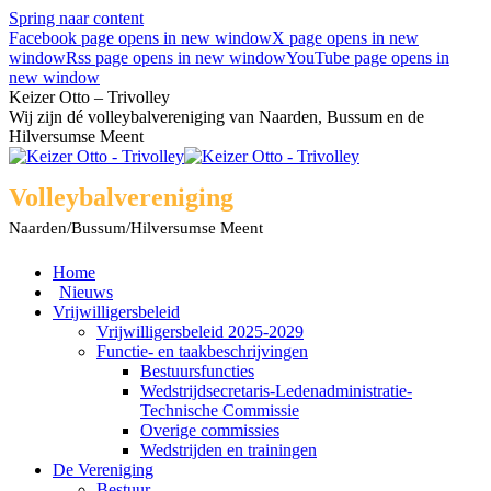
Spring naar content
Facebook page opens in new window
X page opens in new
window
Rss page opens in new window
YouTube page opens in
new window
Keizer Otto – Trivolley
Wij zijn dé volleybalvereniging van Naarden, Bussum en de
Hilversumse Meent
Volleybalvereniging
Naarden/Bussum/Hilversumse Meent
Home
Nieuws
Vrijwilligersbeleid
Vrijwilligersbeleid 2025-2029
Functie- en taakbeschrijvingen
Bestuursfuncties
Wedstrijdsecretaris-Ledenadministratie-
Technische Commissie
Overige commissies
Wedstrijden en trainingen
De Vereniging
Bestuur