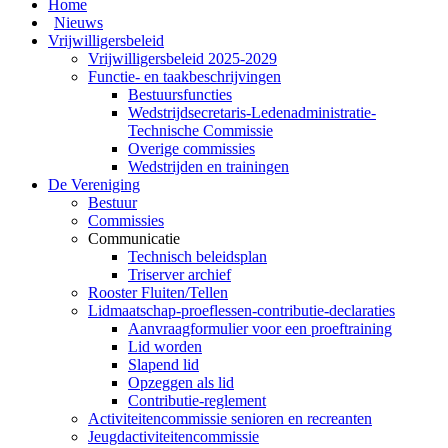
Home
Nieuws
Vrijwilligersbeleid
Vrijwilligersbeleid 2025-2029
Functie- en taakbeschrijvingen
Bestuursfuncties
Wedstrijdsecretaris-Ledenadministratie-
Technische Commissie
Overige commissies
Wedstrijden en trainingen
De Vereniging
Bestuur
Commissies
Communicatie
Technisch beleidsplan
Triserver archief
Rooster Fluiten/Tellen
Lidmaatschap-proeflessen-contributie-declaraties
Aanvraagformulier voor een proeftraining
Lid worden
Slapend lid
Opzeggen als lid
Contributie-reglement
Activiteitencommissie senioren en recreanten
Jeugdactiviteitencommissie