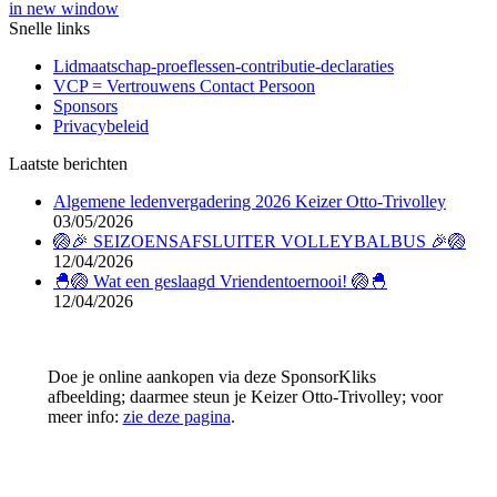
in new window
Snelle links
Lidmaatschap-proeflessen-contributie-declaraties
VCP = Vertrouwens Contact Persoon
Sponsors
Privacybeleid
Laatste berichten
Algemene ledenvergadering 2026 Keizer Otto-Trivolley
03/05/2026
🏐🎉 SEIZOENSAFSLUITER VOLLEYBALBUS 🎉🏐
12/04/2026
🐣🏐 Wat een geslaagd Vriendentoernooi! 🏐🐣
12/04/2026
Doe je online aankopen via deze SponsorKliks
afbeelding; daarmee steun je Keizer Otto-Trivolley; voor
meer info:
zie deze pagina
.