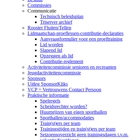
Commissies
Communicatie
Technisch beleidsplan
Triserver archief
Rooster Fluiten/Tellen
Lidmaatschap-proeflessen-contributie-declaraties
Aanvraagformulier voor een proeftraining
Lid worden
Slapend lid
Opzeggen als lid
Contributie-reglement
Activiteitencommissie senioren en recreanten
Jeugdactiviteitencommissie
Sponsors
Uitleg SponsorKliks
VCP = Vertrouwens Contact Persoon
Praktische informatie
Spelregels
Scheidsrechter worden?
Huurprijzen van eigen sporthallen
Sporthallen/accommodaties
Train(st)ers per team
Trainingstijden en train(st)ers per team
Seizoensoverzicht geen trainingsdagen i.v.m.