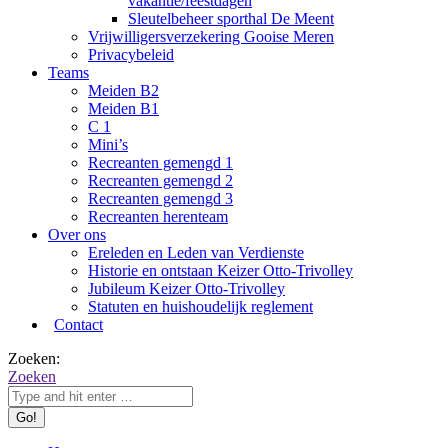
vakantie/feestdagen
Sleutelbeheer sporthal De Meent
Vrijwilligersverzekering Gooise Meren
Privacybeleid
Teams
Meiden B2
Meiden B1
C 1
Mini’s
Recreanten gemengd 1
Recreanten gemengd 2
Recreanten gemengd 3
Recreanten herenteam
Over ons
Ereleden en Leden van Verdienste
Historie en ontstaan Keizer Otto-Trivolley
Jubileum Keizer Otto-Trivolley
Statuten en huishoudelijk reglement
Contact
Zoeken:
Zoeken