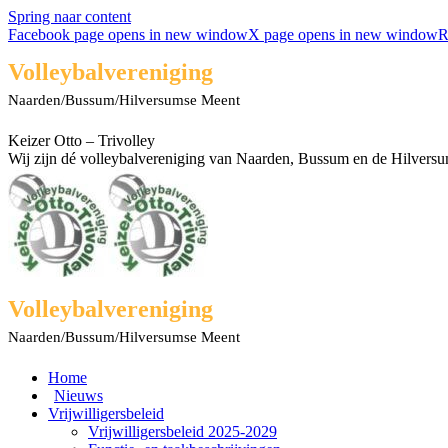
Spring naar content
Facebook page opens in new window
X page opens in new window
R
Volleybalvereniging
Naarden/Bussum/Hilversumse Meent
Keizer Otto – Trivolley
Wij zijn dé volleybalvereniging van Naarden, Bussum en de Hilvers
Volleybalvereniging
Naarden/Bussum/Hilversumse Meent
Home
Nieuws
Vrijwilligersbeleid
Vrijwilligersbeleid 2025-2029