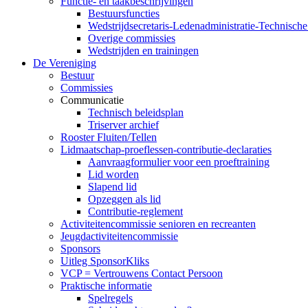
Functie- en taakbeschrijvingen
Bestuursfuncties
Wedstrijdsecretaris-Ledenadministratie-Technisch
Overige commissies
Wedstrijden en trainingen
De Vereniging
Bestuur
Commissies
Communicatie
Technisch beleidsplan
Triserver archief
Rooster Fluiten/Tellen
Lidmaatschap-proeflessen-contributie-declaraties
Aanvraagformulier voor een proeftraining
Lid worden
Slapend lid
Opzeggen als lid
Contributie-reglement
Activiteitencommissie senioren en recreanten
Jeugdactiviteitencommissie
Sponsors
Uitleg SponsorKliks
VCP = Vertrouwens Contact Persoon
Praktische informatie
Spelregels