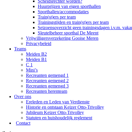
Scheidsrechter worden?
Huurprijzen van eigen sporthallen
Sporthallen/accommodaties
Train(st)ers per team
Trainingstijden en train(st)ers per team
Seizoensoverzicht geen trainingsdagen i.v.m. vaka
Sleutelbeheer sporthal De Meent
Vrijwilligersverzekering Gooise Meren
Privacybeleid
Teams
Meiden B2
Meiden B1
C 1
Mini’s
Recreanten gemengd 1
Recreanten gemengd 2
Recreanten gemengd 3
Recreanten herenteam
Over ons
Ereleden en Leden van Verdienste
Historie en ontstaan Keizer Otto-Trivolley
Jubileum Keizer Otto-Trivolley
Statuten en huishoudelijk reglement
Contact