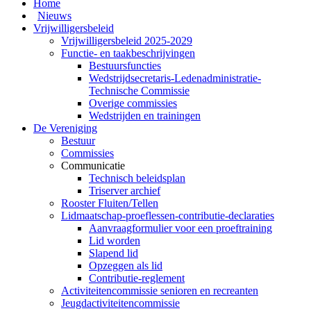
Home
Nieuws
Vrijwilligersbeleid
Vrijwilligersbeleid 2025-2029
Functie- en taakbeschrijvingen
Bestuursfuncties
Wedstrijdsecretaris-Ledenadministratie-
Technische Commissie
Overige commissies
Wedstrijden en trainingen
De Vereniging
Bestuur
Commissies
Communicatie
Technisch beleidsplan
Triserver archief
Rooster Fluiten/Tellen
Lidmaatschap-proeflessen-contributie-declaraties
Aanvraagformulier voor een proeftraining
Lid worden
Slapend lid
Opzeggen als lid
Contributie-reglement
Activiteitencommissie senioren en recreanten
Jeugdactiviteitencommissie