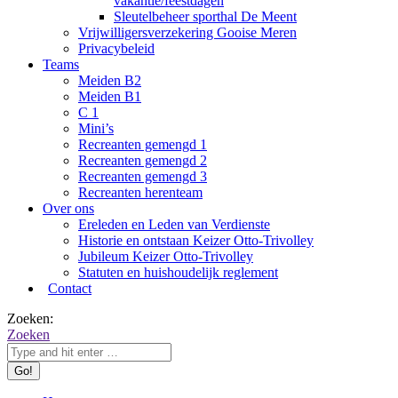
vakantie/feestdagen
Sleutelbeheer sporthal De Meent
Vrijwilligersverzekering Gooise Meren
Privacybeleid
Teams
Meiden B2
Meiden B1
C 1
Mini’s
Recreanten gemengd 1
Recreanten gemengd 2
Recreanten gemengd 3
Recreanten herenteam
Over ons
Ereleden en Leden van Verdienste
Historie en ontstaan Keizer Otto-Trivolley
Jubileum Keizer Otto-Trivolley
Statuten en huishoudelijk reglement
Contact
Zoeken:
Zoeken