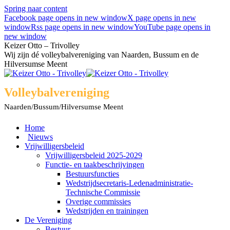
Spring naar content
Facebook page opens in new window
X page opens in new
window
Rss page opens in new window
YouTube page opens in
new window
Keizer Otto – Trivolley
Wij zijn dé volleybalvereniging van Naarden, Bussum en de
Hilversumse Meent
Volleybalvereniging
Naarden/Bussum/Hilversumse Meent
Home
Nieuws
Vrijwilligersbeleid
Vrijwilligersbeleid 2025-2029
Functie- en taakbeschrijvingen
Bestuursfuncties
Wedstrijdsecretaris-Ledenadministratie-
Technische Commissie
Overige commissies
Wedstrijden en trainingen
De Vereniging
Bestuur