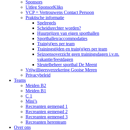
Sponsors
Uitleg SponsorKliks
VCP = Vertrouwens Contact Persoon
Praktische informatie
Spelregels
Scheidsrechter worden?
Huurprijzen van eigen sporthallen
Sporthallen/accommodaties
Train(st)ers per team
Trainingstijden en train(st)ers per team
Seizoensoverzicht geen trainingsdagen i.v.m.
vakantie/feestdagen
Sleutelbeheer sporthal De Meent
Vrijwilligersverzekering Gooise Meren
Privacybeleid
Teams
Meiden B2
Meiden B1
C 1
Mini’s
Recreanten gemengd 1
Recreanten gemengd 2
Recreanten gemengd 3
Recreanten herenteam
Over ons