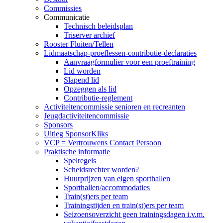
Commissies
Communicatie
Technisch beleidsplan
Triserver archief
Rooster Fluiten/Tellen
Lidmaatschap-proeflessen-contributie-declaraties
Aanvraagformulier voor een proeftraining
Lid worden
Slapend lid
Opzeggen als lid
Contributie-reglement
Activiteitencommissie senioren en recreanten
Jeugdactiviteitencommissie
Sponsors
Uitleg SponsorKliks
VCP = Vertrouwens Contact Persoon
Praktische informatie
Spelregels
Scheidsrechter worden?
Huurprijzen van eigen sporthallen
Sporthallen/accommodaties
Train(st)ers per team
Trainingstijden en train(st)ers per team
Seizoensoverzicht geen trainingsdagen i.v.m.