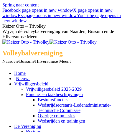
Spring naar content
Facebook page opens in new window
X page opens in new
window
Rss page opens in new window
YouTube page opens in
new window
Keizer Otto – Trivolley
Wij zijn dé volleybalvereniging van Naarden, Bussum en de
Hilversumse Meent
Volleybalvereniging
Naarden/Bussum/Hilversumse Meent
Home
Nieuws
Vrijwilligersbeleid
Vrijwilligersbeleid 2025-2029
Functie- en taakbeschrijvingen
Bestuursfuncties
Wedstrijdsecretaris-Ledenadministratie-
Technische Commissie
Overige commissies
Wedstrijden en trainingen
De Vereniging
Bestuur