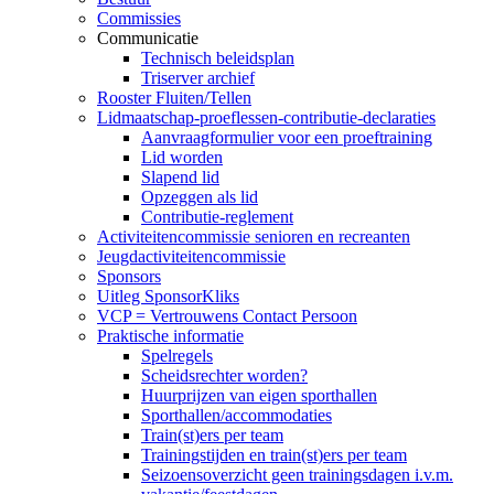
Commissies
Communicatie
Technisch beleidsplan
Triserver archief
Rooster Fluiten/Tellen
Lidmaatschap-proeflessen-contributie-declaraties
Aanvraagformulier voor een proeftraining
Lid worden
Slapend lid
Opzeggen als lid
Contributie-reglement
Activiteitencommissie senioren en recreanten
Jeugdactiviteitencommissie
Sponsors
Uitleg SponsorKliks
VCP = Vertrouwens Contact Persoon
Praktische informatie
Spelregels
Scheidsrechter worden?
Huurprijzen van eigen sporthallen
Sporthallen/accommodaties
Train(st)ers per team
Trainingstijden en train(st)ers per team
Seizoensoverzicht geen trainingsdagen i.v.m.