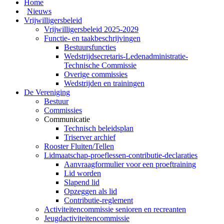
Home
Nieuws
Vrijwilligersbeleid
Vrijwilligersbeleid 2025-2029
Functie- en taakbeschrijvingen
Bestuursfuncties
Wedstrijdsecretaris-Ledenadministratie-
Technische Commissie
Overige commissies
Wedstrijden en trainingen
De Vereniging
Bestuur
Commissies
Communicatie
Technisch beleidsplan
Triserver archief
Rooster Fluiten/Tellen
Lidmaatschap-proeflessen-contributie-declaraties
Aanvraagformulier voor een proeftraining
Lid worden
Slapend lid
Opzeggen als lid
Contributie-reglement
Activiteitencommissie senioren en recreanten
Jeugdactiviteitencommissie