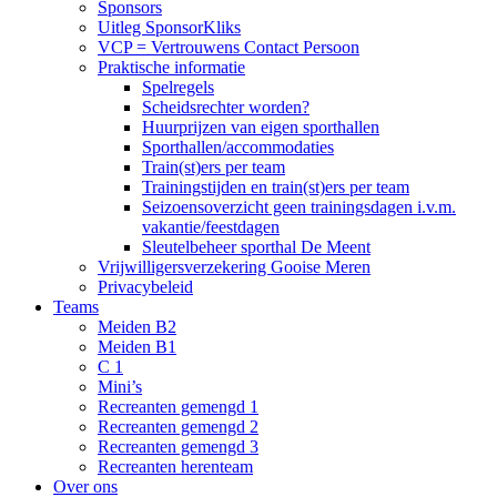
Sponsors
Uitleg SponsorKliks
VCP = Vertrouwens Contact Persoon
Praktische informatie
Spelregels
Scheidsrechter worden?
Huurprijzen van eigen sporthallen
Sporthallen/accommodaties
Train(st)ers per team
Trainingstijden en train(st)ers per team
Seizoensoverzicht geen trainingsdagen i.v.m.
vakantie/feestdagen
Sleutelbeheer sporthal De Meent
Vrijwilligersverzekering Gooise Meren
Privacybeleid
Teams
Meiden B2
Meiden B1
C 1
Mini’s
Recreanten gemengd 1
Recreanten gemengd 2
Recreanten gemengd 3
Recreanten herenteam
Over ons