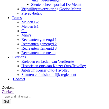
vakantie/feestdagen
Sleutelbeheer sporthal De Meent
Vrijwilligersverzekering Gooise Meren
Privacybeleid
Teams
Meiden B2
Meiden B1
C 1
Mini’s
Recreanten gemengd 1
Recreanten gemengd 2
Recreanten gemengd 3
Recreanten herenteam
Over ons
Ereleden en Leden van Verdienste
Historie en ontstaan Keizer Otto-Trivolley
Jubileum Keizer Otto-Trivolley
Statuten en huishoudelijk reglement
Contact
Zoeken:
Zoeken