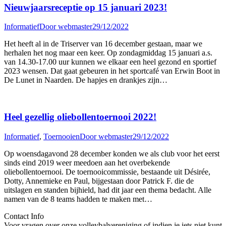
Nieuwjaarsreceptie op 15 januari 2023!
Informatief
Door
webmaster
29/12/2022
Het heeft al in de Triserver van 16 december gestaan, maar we
herhalen het nog maar een keer. Op zondagmiddag 15 januari a.s.
van 14.30-17.00 uur kunnen we elkaar een heel gezond en sportief
2023 wensen. Dat gaat gebeuren in het sportcafé van Erwin Boot in
De Lunet in Naarden. De hapjes en drankjes zijn…
Heel gezellig oliebollentoernooi 2022!
Informatief
,
Toernooien
Door
webmaster
29/12/2022
Op woensdagavond 28 december konden we als club voor het eerst
sinds eind 2019 weer meedoen aan het overbekende
oliebollentoernooi. De toernooicommissie, bestaande uit Désirée,
Dotty, Annemieke en Paul, bijgestaan door Patrick F. die de
uitslagen en standen bijhield, had dit jaar een thema bedacht. Alle
namen van de 8 teams hadden te maken met…
Contact Info
Voor vragen over onze volleybalvereniging of indien je iets niet kunt